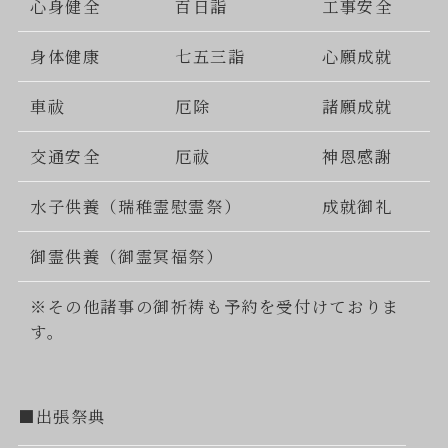
心身健全
百日詣
工事安全
身体健康
七五三詣
心願成就
車祓
厄除
諸願成就
交通安全
厄祓
神恩感謝
水子供養（瑞稚霊慰霊祭）
成就御礼
御霊供養（御霊冥福祭）
※その他諸事の御祈祷も予約を受付けておりま
す。
■出張祭典