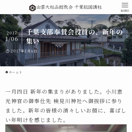
MENU
千葉支部奉賛会役員の、新年の
2017
1/06
集い
2017年1月6日
ホーム
一月四日 新年の集まりがありました。小川恵
光神官の御奉仕先 検見川神社へ御挨拶に参り
ました。新年の皆様の清々しいお顔に、喜ばし
い年明けを感じました。