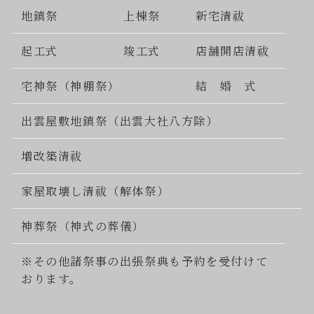
地鎮祭
上棟祭
新宅清祓
起工式
竣工式
店舗開店清祓
宅神祭（神棚祭）
結 婚 式
出雲屋敷地鎮祭（出雲大社八方除）
増改築清祓
家屋取壊し清祓（解体祭）
神葬祭（神式の葬儀）
※その他諸祭事の出張祭典も予約を受付けて
おります。