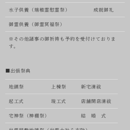
水子供養（瑞稚霊慰霊祭）
成就御礼
御霊供養（御霊冥福祭）
※その他諸事の御祈祷も予約を受付けておりま
す。
■出張祭典
地鎮祭
上棟祭
新宅清祓
起工式
竣工式
店舗開店清祓
宅神祭（神棚祭）
結 婚 式
出雲屋敷地鎮祭（出雲大社八方除）