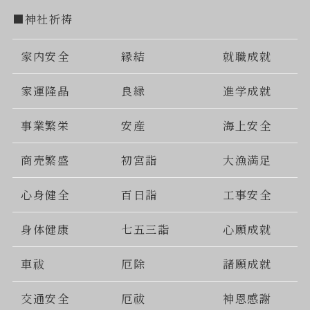
■神社祈祷
家内安全
縁結
就職成就
家運隆晶
良縁
進学成就
事業繁栄
安産
海上安全
商売繁盛
初宮詣
大漁満足
心身健全
百日詣
工事安全
身体健康
七五三詣
心願成就
車祓
厄除
諸願成就
交通安全
厄祓
神恩感謝