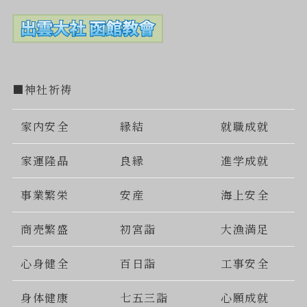
■神社祈祷
家内安全
縁結
就職成就
家運隆晶
良縁
進学成就
事業繁栄
安産
海上安全
商売繁盛
初宮詣
大漁満足
心身健全
百日詣
工事安全
身体健康
七五三詣
心願成就