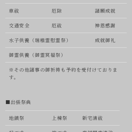
車祓
厄除
諸願成就
交通安全
厄祓
神恩感謝
水子供養（瑞稚霊慰霊祭）
成就御礼
御霊供養（御霊冥福祭）
※その他諸事の御祈祷も予約を受付けておりま
す。
■出張祭典
地鎮祭
上棟祭
新宅清祓