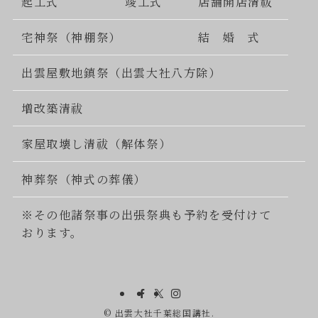
起工式
竣工式
店舗開店清祓
宅神祭（神棚祭）
結 婚 式
出雲屋敷地鎮祭（出雲大社八方除）
増改築清祓
家屋取壊し清祓（解体祭）
神葬祭（神式の葬儀）
※その他諸祭事の出張祭典も予約を受付けて
おります。
©
出雲大社千葉総国講社.