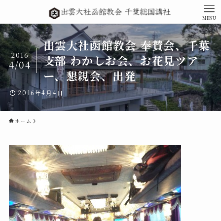
MENU
出雲大社函館教会 奉賛会、千葉
2016
支部 わかしお会、お花見ツア
4/04
ー、懇親会、出発
2016年4月4日
ホーム