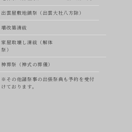
出雲屋敷地鎮祭（出雲大社八方除）
増改築清祓
家屋取壊し清祓（解体
祭）
神葬祭（神式の葬儀）
※その他諸祭事の出張祭典も予約を受付
けております。