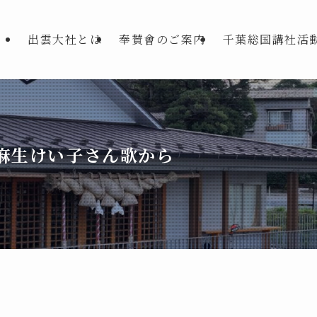
出雲大社とは
奉賛會のご案内
千葉総国講社活
麻生けい子さん歌から