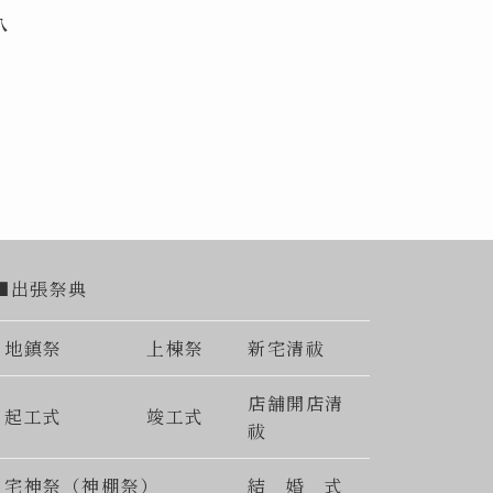
八
■出張祭典
地鎮祭
上棟祭
新宅清祓
店舗開店清
起工式
竣工式
祓
宅神祭（神棚祭）
結 婚 式