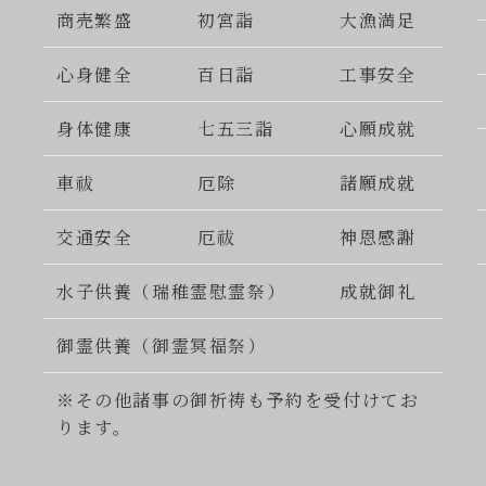
商売繁盛
初宮詣
大漁満足
心身健全
百日詣
工事安全
身体健康
七五三詣
心願成就
車祓
厄除
諸願成就
交通安全
厄祓
神恩感謝
水子供養（瑞稚霊慰霊祭）
成就御礼
御霊供養（御霊冥福祭）
※その他諸事の御祈祷も予約を受付けてお
ります。