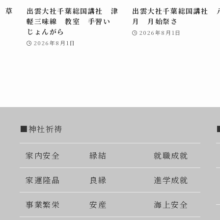
 草
出雲大社千葉総国講社 津
出雲大社千葉総国講社 
軽三味線 教室 手習い
月 月始祭さ
じょんがら
2026年8月1日
2026年8月1日
■神社祈祷
家内安全
縁結
就職成就
家運隆晶
良縁
進学成就
事業繁栄
安産
海上安全