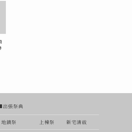
最
き
■出張祭典
地鎮祭
上棟祭
新宅清祓