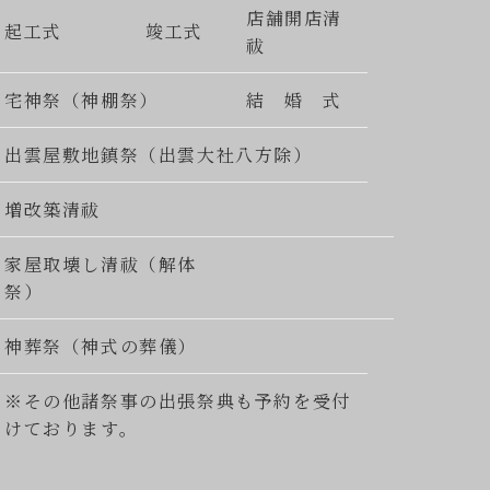
店舗開店清
起工式
竣工式
祓
宅神祭（神棚祭）
結 婚 式
出雲屋敷地鎮祭（出雲大社八方除）
増改築清祓
家屋取壊し清祓（解体
祭）
神葬祭（神式の葬儀）
※その他諸祭事の出張祭典も予約を受付
けております。