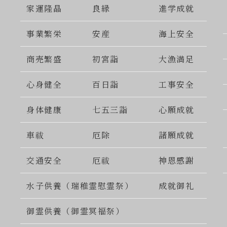
家運隆晶
良縁
進学成就
事業繁栄
安産
海上安全
商売繁盛
初宮詣
大漁満足
心身健全
百日詣
工事安全
身体健康
七五三詣
心願成就
車祓
厄除
諸願成就
交通安全
厄祓
神恩感謝
水子供養（瑞稚霊慰霊祭）
成就御礼
御霊供養（御霊冥福祭）