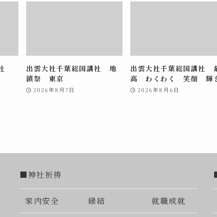
講社
出雲大社千葉総国講社 地
出雲大社千葉総国講社 
鎮祭 東京
高 わくわく 笑顔 輝
2026年8月7日
2026年8月6日
■神社祈祷
家内安全
縁結
就職成就