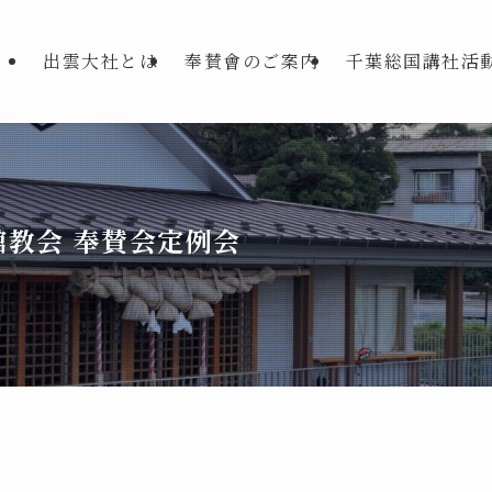
出雲大社とは
奉賛會のご案内
千葉総国講社活
教会 奉賛会定例会