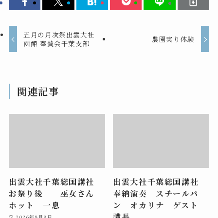
五月の月次祭出雲大社
農園実り体験
函館 奉賛会千葉支部
関連記事
出雲大社千葉総国講社
出雲大社千葉総国講社
お祭り後 巫女さん
奉納演奏 スチールパ
ホット 一息
ン オカリナ ゲスト
講長
2026年8月8日