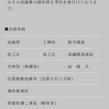
※その他諸事の御祈祷も予約を受付けておりま
す。
■出張祭典
地鎮祭
上棟祭
新宅清祓
起工式
竣工式
店舗開店清祓
宅神祭（神棚祭）
結 婚 式
出雲屋敷地鎮祭（出雲大社八方除）
増改築清祓
家屋取壊し清祓（解体祭）