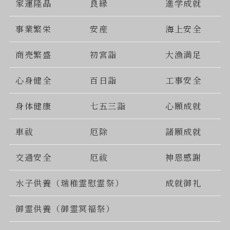
家運隆晶
良縁
進学成就
事業繁栄
安産
海上安全
商売繁盛
初宮詣
大漁満足
心身健全
百日詣
工事安全
身体健康
七五三詣
心願成就
車祓
厄除
諸願成就
交通安全
厄祓
神恩感謝
水子供養（瑞稚霊慰霊祭）
成就御礼
御霊供養（御霊冥福祭）