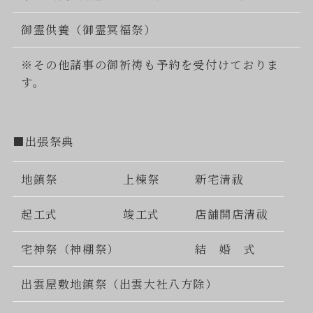
御霊供養（御霊冥福祭）
※その他諸事の御祈祷も予約を受付けておりま
す。
■出張祭典
地鎮祭
上棟祭
新宅清祓
起工式
竣工式
店舗開店清祓
宅神祭（神棚祭）
結 婚 式
出雲屋敷地鎮祭（出雲大社八方除）