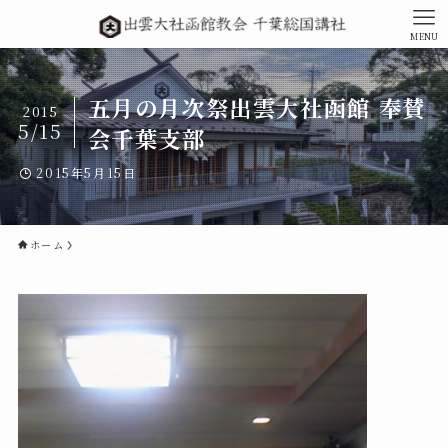
MENU
五月の月次祭出雲大社函館 奉賛
2015
5/15
会千葉支部
2015年5月15日
ホーム