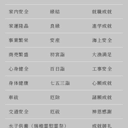
家内安全
縁結
就職成就
家運隆晶
良縁
進学成就
事業繁栄
安産
海上安全
商売繁盛
初宮詣
大漁満足
心身健全
百日詣
工事安全
身体健康
七五三詣
心願成就
車祓
厄除
諸願成就
交通安全
厄祓
神恩感謝
水子供養（瑞稚霊慰霊祭）
成就御礼