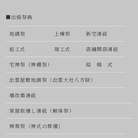
■出張祭典
地鎮祭
上棟祭
新宅清祓
起工式
竣工式
店舗開店清祓
宅神祭（神棚祭）
結 婚 式
出雲屋敷地鎮祭（出雲大社八方除）
増改築清祓
家屋取壊し清祓（解体祭）
神葬祭（神式の葬儀）