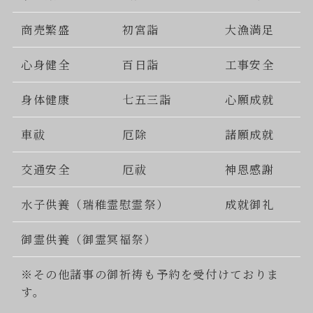
商売繁盛
初宮詣
大漁満足
心身健全
百日詣
工事安全
身体健康
七五三詣
心願成就
車祓
厄除
諸願成就
交通安全
厄祓
神恩感謝
水子供養（瑞稚霊慰霊祭）
成就御礼
御霊供養（御霊冥福祭）
※その他諸事の御祈祷も予約を受付けておりま
す。