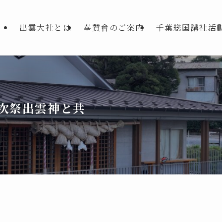
出雲大社とは
奉賛會のご案内
千葉総国講社活
次祭出雲神と共