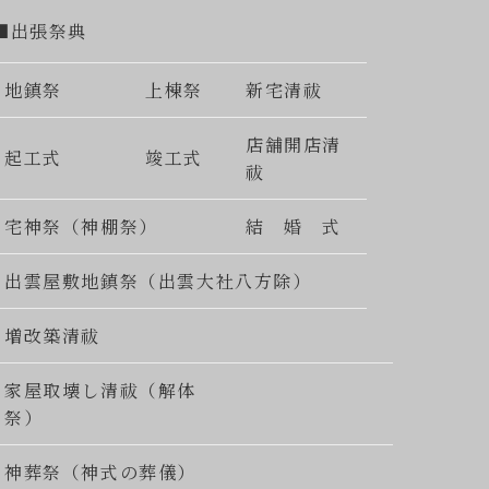
■出張祭典
地鎮祭
上棟祭
新宅清祓
店舗開店清
起工式
竣工式
祓
宅神祭（神棚祭）
結 婚 式
出雲屋敷地鎮祭（出雲大社八方除）
増改築清祓
家屋取壊し清祓（解体
祭）
神葬祭（神式の葬儀）