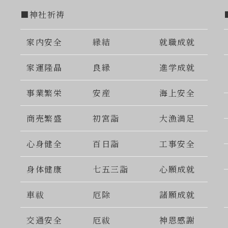
■神社祈祷
家内安全
縁結
就職成就
家運隆晶
良縁
進学成就
事業繁栄
安産
海上安全
商売繁盛
初宮詣
大漁満足
心身健全
百日詣
工事安全
身体健康
七五三詣
心願成就
車祓
厄除
諸願成就
交通安全
厄祓
神恩感謝