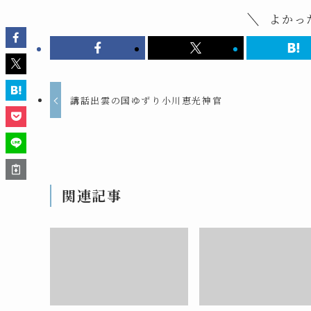
よかっ
講話出雲の国ゆずり小川恵光神官
関連記事