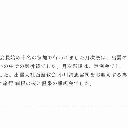
野会長始め十名の参加で行われました月次祭は、出雲の
いの中での御祈祷でした。月次祭後は、定例会でし
した。出雲大社函館教会 小川清忠宮司をお迎えする為
ミニ旅行 箱根の桜と温泉の懇親会でした。