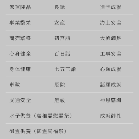
家運隆晶
良縁
進学成就
事業繁栄
安産
海上安全
商売繁盛
初宮詣
大漁満足
心身健全
百日詣
工事安全
身体健康
七五三詣
心願成就
車祓
厄除
諸願成就
交通安全
厄祓
神恩感謝
水子供養（瑞稚霊慰霊祭）
成就御礼
御霊供養（御霊冥福祭）