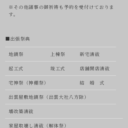
※その他諸事の御祈祷も予約を受付けておりま
す。
■出張祭典
地鎮祭
上棟祭
新宅清祓
起工式
竣工式
店舗開店清祓
宅神祭（神棚祭）
結 婚 式
出雲屋敷地鎮祭（出雲大社八方除）
増改築清祓
家屋取壊し清祓（解体祭）