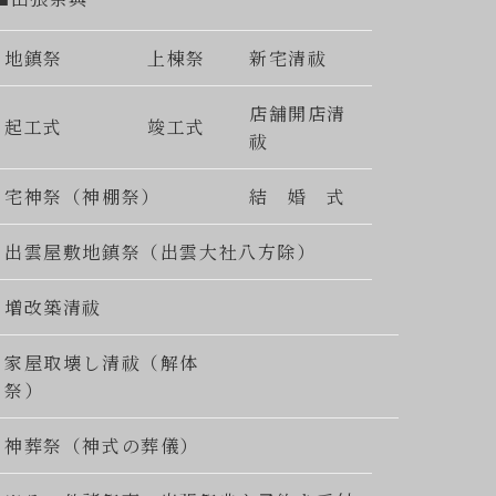
地鎮祭
上棟祭
新宅清祓
店舗開店清
起工式
竣工式
祓
宅神祭（神棚祭）
結 婚 式
出雲屋敷地鎮祭（出雲大社八方除）
増改築清祓
家屋取壊し清祓（解体
祭）
神葬祭（神式の葬儀）