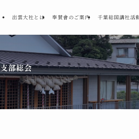
出雲大社とは
奉賛會のご案内
千葉総国講社活
葉支部総会