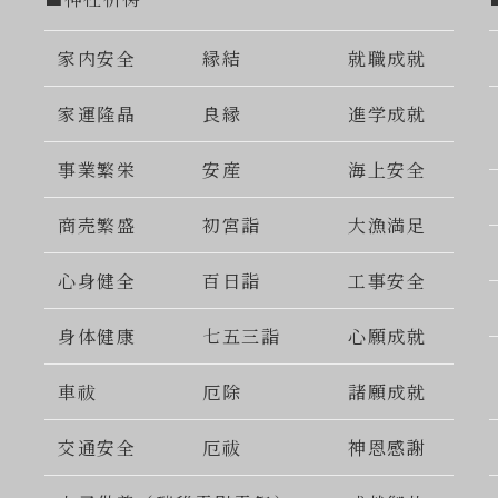
家内安全
縁結
就職成就
家運隆晶
良縁
進学成就
事業繁栄
安産
海上安全
商売繁盛
初宮詣
大漁満足
心身健全
百日詣
工事安全
身体健康
七五三詣
心願成就
車祓
厄除
諸願成就
交通安全
厄祓
神恩感謝