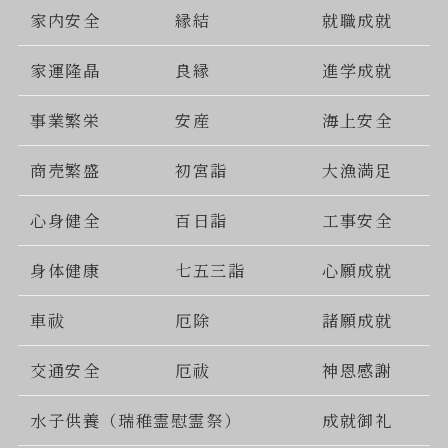
家内安全
縁結
就職成就
家運隆晶
良縁
進学成就
事業繁栄
安産
海上安全
商売繁盛
初宮詣
大漁満足
心身健全
百日詣
工事安全
身体健康
七五三詣
心願成就
車祓
厄除
諸願成就
交通安全
厄祓
神恩感謝
水子供養（瑞稚霊慰霊祭）
成就御礼