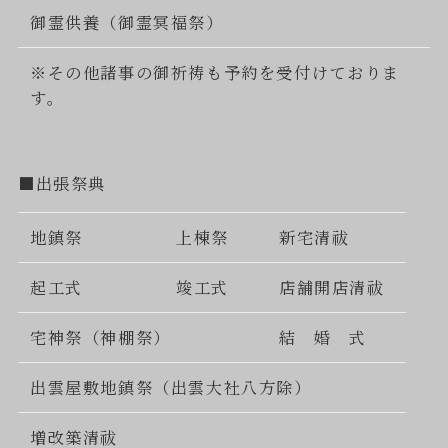
御霊供養（御霊冥福祭）
※その他諸事の御祈祷も予約を受付けておりま
す。
■出張祭典
地鎮祭
上棟祭
新宅清祓
起工式
竣工式
店舗開店清祓
宅神祭（神棚祭）
結 婚 式
出雲屋敷地鎮祭（出雲大社八方除）
増改築清祓